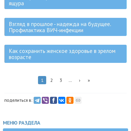
ящура
Взгляд в прошлое - надежда на будущее.
Профилактика ВИЧ-инфекции
Как сохранить женское здоровье в зрелом
возрасте
1
2
3
...
›
»
поделиться в:
МЕНЮ РАЗДЕЛА