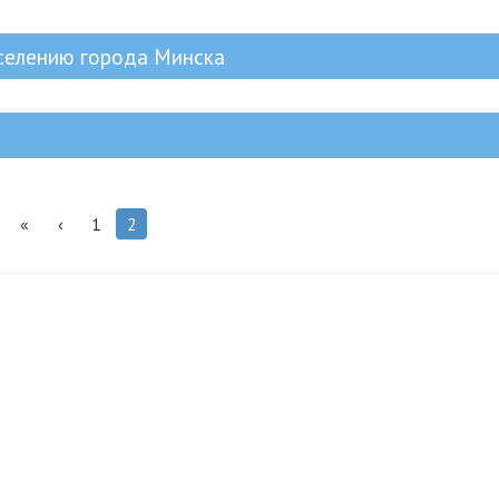
селению города Минска
«
‹
1
2