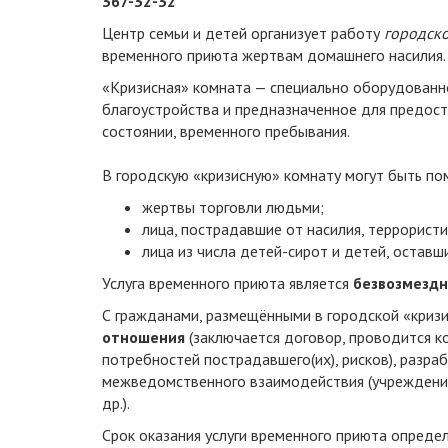
367-32-32
Центр семьи и детей организует работу
городск
временного приюта жертвам домашнего насилия.
«Кризисная» комната — специально оборудован
благоустройства и предназначенное для предост
состоянии, временного пребывания.
В городскую «кризисную» комнату могут быть п
жертвы торговли людьми;
лица, пострадавшие от насилия, террористи
лица из числа детей-сирот и детей, оставш
Услуга временного приюта является
безвозмезд
С гражданами, размещёнными в городской «криз
отношения
(заключается договор, проводится ко
потребностей пострадавшего(их), рисков), разр
межведомственного взаимодействия (учреждения
др.).
Срок оказания услуги временного приюта опреде