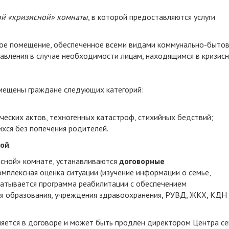
ой «кризисной» комнаты
, в которой предоставляются услуги
ное помещение, обеспеченное всеми видами коммунально-быто
авления в случае необходимости лицам, находящимся в кризис
омещены граждане следующих категорий:
ческих актов, техногенных катастроф, стихийных бедствий;
ихся без попечения родителей.
ной
.
исной» комнате, устанавливаются
договорные
мплексная оценка ситуации (изучение информации о семье,
абатывается программа реабилитации с обеспечением
 образования, учреждения здравоохранения, РУВД, ЖКХ, КДН
ляется в договоре и может быть продлён директором Центра се